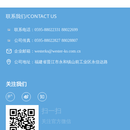
联系我们/CONTACT US
联系电话：
0595-88022331 88022699
公司传真：
0595-88022827
88028807
企业邮箱：
westerks@wester-ks.com.cn
公司地址：
福建省晋江市永和镇山前工业区永信达路
关注我们
扫一扫
关注官方微信