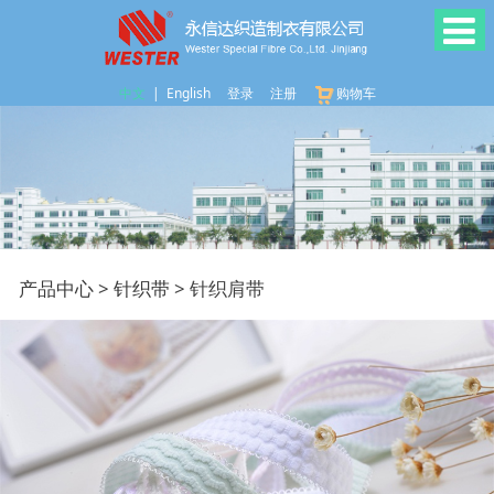
中文
|
English
登录
注册
购物车
针织肩带
产品中心
>
针织带
>
针织肩带