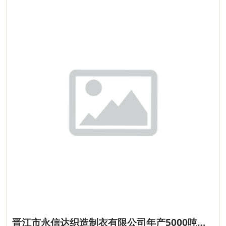
晋江市永信达织造制衣有限公司年产5000吨差别化化学纤维 扩建项目环评信息第一次公示